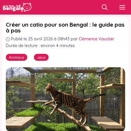
Aller
M
au
contenu
Créer un catio pour son Bengal : le guide pas
à pas
Publié le 25 avril 2026 à 08h43
par
Clémence Vauclair
·
Durée de lecture : environ 4 minutes
Animaux
Jeux