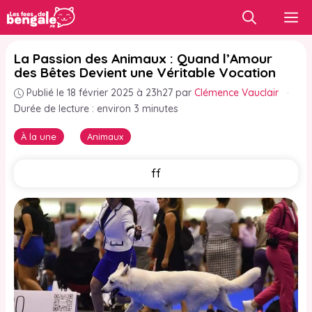
Aller
M
au
contenu
La Passion des Animaux : Quand l’Amour
des Bêtes Devient une Véritable Vocation
Publié le 18 février 2025 à 23h27
par
Clémence Vauclair
·
Durée de lecture : environ 3 minutes
À la une
Animaux
ff