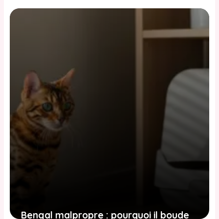
ménagère ou BARF : pourquoi son
intestin digère mal l’amidon
3 juin 2026
Bengal malpropre : pourquoi il boude